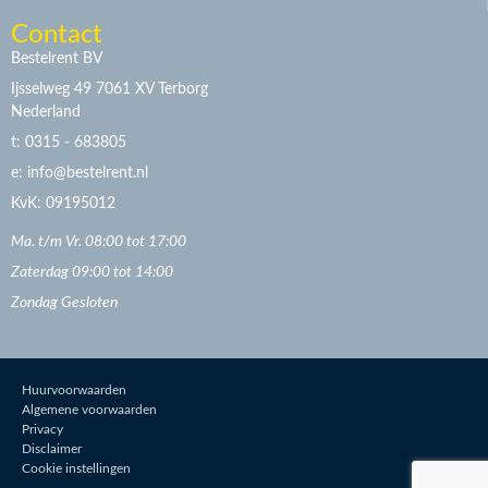
Contact
Bestelrent BV
Ijsselweg 49 7061 XV Terborg
Nederland
t: 0315 - 683805
e: info@bestelrent.nl
KvK: 09195012
Ma. t/m Vr. 08:00 tot 17:00
Zaterdag 09:00 tot 14:00
Zondag Gesloten
Huurvoorwaarden
Algemene voorwaarden
Privacy
Disclaimer
Cookie instellingen