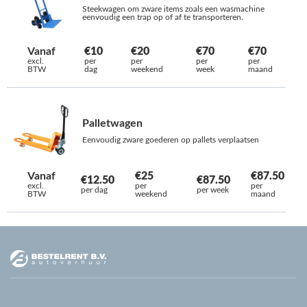
Steekwagen om zware items zoals een wasmachine
eenvoudig een trap op of af te transporteren.
Vanaf
€10
€20
€70
€70
excl.
per
per
per
per
BTW
dag
weekend
week
maand
Palletwagen
Eenvoudig zware goederen op pallets verplaatsen
Vanaf
€25
€87.50
€12.50
€87.50
excl.
per
per
per dag
per week
BTW
weekend
maand