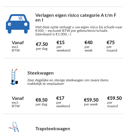
Verlagen eigen risico categorie A t/m F
en I
Met deze optie verlaagt u uw eigen risico bij schade naar
€500,-- exclusief BTW per gebeurtenis/schade.
(standaard is €1.000,--)
Vanaf
€15
€40
€75
€7.50
excl.
per
per
per
per dag
BTW
weekend
week
maand
Steekwagen
Zeer degelijke en stevige steekwagen om zware items
makkelijk te verplaatsen
Vanaf
€17
€59.50
€8.50
€59.50
excl.
per
per
per dag
per week
BTW
weekend
maand
Trapsteekwagen