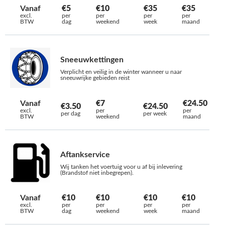
Vanaf
€5
€10
€35
€35
excl.
per
per
per
per
BTW
dag
weekend
week
maand
Sneeuwkettingen
Verplicht en veilig in de winter wanneer u naar
sneeuwrijke gebieden reist
Vanaf
€7
€24.50
€3.50
€24.50
excl.
per
per
per dag
per week
BTW
weekend
maand
Aftankservice
Wij tanken het voertuig voor u af bij inlevering
(Brandstof niet inbegrepen).
Vanaf
€10
€10
€10
€10
excl.
per
per
per
per
BTW
dag
weekend
week
maand