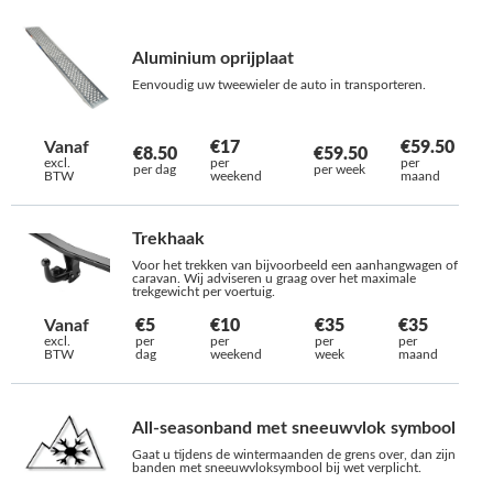
Aluminium oprijplaat
Eenvoudig uw tweewieler de auto in transporteren.
Vanaf
€17
€59.50
€8.50
€59.50
excl.
per
per
per dag
per week
BTW
weekend
maand
Trekhaak
Voor het trekken van bijvoorbeeld een aanhangwagen of
caravan. Wij adviseren u graag over het maximale
trekgewicht per voertuig.
Vanaf
€5
€10
€35
€35
excl.
per
per
per
per
BTW
dag
weekend
week
maand
All-seasonband met sneeuwvlok symbool
Gaat u tijdens de wintermaanden de grens over, dan zijn
banden met sneeuwvloksymbool bij wet verplicht.