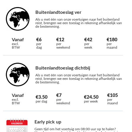
Buitenlandtoeslag ver
Als u met één van onze voertuigen naar het buitenland
reist, brengen we een toeslag in rekening afhankelijk van
de bestemming.
Vanaf
€6
€12
€42
€180
excl.
per
per
per
per
BTW
dag
weekend
week
maand
Buitenlandtoeslag dichtbij
Als u met één van onze voertuigen naar het buitenland
reist, brengen we een toeslag in rekening afhankelijk van
de bestemming.
Vanaf
€7
€105
€3.50
€24.50
excl.
per
per
per dag
per week
BTW
weekend
maand
Early pick up
Geen tijd om het voertuig om 08:00 uur op te halen?