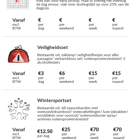
Kies dan voor early pickup. Haal in overleg het voertuig
de dag ervoor, vlak vòòr sluitingstijd op voor 25% van de
dagprijs
Vanaf
€
€
€
€
excl.
per
per
per
per
BTW
dag
weekend
week
maand
Veiligheidsset
Bestaande uit: zaklamp/ veiligheidhesjes voor elke
passagier/ verbanddoos set/ ruitensproeiervloeistof/ 2
alcoholtesters
Vanaf
€3
€6
€15
€15
excl.
per
per
per
per
BTW
dag
weekend
week
maand
Wintersportset
Bestaande uit: All-seasonbanden met
sneeuwvloksymbool/ sneeuwkettingen/ luxe ijskrabber/
vorstdeken voor voorruit/ ruitenontdooier spray/
antivries ruitensproeiervloeistof
Vanaf
€25
€70
€70
€12.50
excl.
per
per
per
per dag
BTW
weekend
week
maand