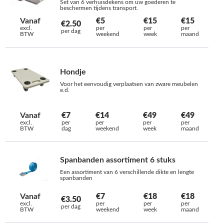
Set van 6 verhuisdekens om uw goederen te
beschermen tijdens transport.
Vanaf
€5
€15
€15
€2.50
excl.
per
per
per
per dag
BTW
weekend
week
maand
Hondje
Voor het eenvoudig verplaatsen van zware meubelen
e.d.
Vanaf
€7
€14
€49
€49
excl.
per
per
per
per
BTW
dag
weekend
week
maand
Spanbanden assortiment 6 stuks
Een assortiment van 6 verschillende dikte en lengte
spanbanden
Vanaf
€7
€18
€18
€3.50
excl.
per
per
per
per dag
BTW
weekend
week
maand