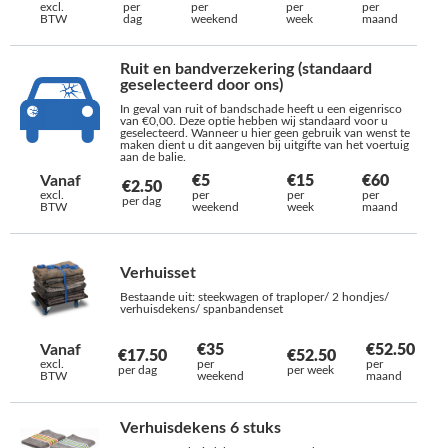
excl.
per
per
per
per
BTW
dag
weekend
week
maand
Ruit en bandverzekering (standaard
geselecteerd door ons)
In geval van ruit of bandschade heeft u een eigenrisco
van €0,00. Deze optie hebben wij standaard voor u
geselecteerd. Wanneer u hier geen gebruik van wenst te
maken dient u dit aangeven bij uitgifte van het voertuig
aan de balie.
Vanaf
€5
€15
€60
€2.50
excl.
per
per
per
per dag
BTW
weekend
week
maand
Verhuisset
Bestaande uit: steekwagen of traploper/ 2 hondjes/
verhuisdekens/ spanbandenset
Vanaf
€35
€52.50
€17.50
€52.50
excl.
per
per
per dag
per week
BTW
weekend
maand
Verhuisdekens 6 stuks