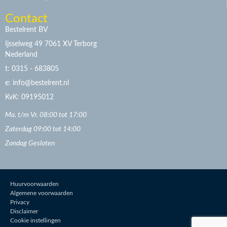
Contact
Bestelrent BV
Ijsselweg 49 7061 XV Terborg
Nederland
t: 0315 - 683805
e: info@bestelrent.nl
KvK: 09195012
Ma. t/m Vr. 08:00 tot 17:00
Zaterdag 09:00 tot 14:00
Zondag Gesloten
Huurvoorwaarden
Algemene voorwaarden
Privacy
Disclaimer
Cookie instellingen