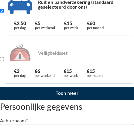
Ruit en bandverzekering (standaard
geselecteerd door ons)
€2.50
€5
€15
€60
per dag
per weekend
per week
per maand
Veiligheidsset
€3
€6
€15
€15
per dag
per weekend
per week
per maand
Toon meer
Persoonlijke gegevens
Achternaam*