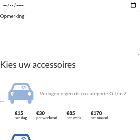
Opmerking
Kies uw accessoires
Verlagen eigen risico categorie G t/m Z
€15
€30
€85
€170
per dag
per weekend
per week
per maand