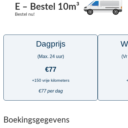
E – Bestel 10m³
Bestel nu!
Dagprijs
W
(Max. 24 uur)
(Vr
€77
+150 vrije kilometers
+
€77 per dag
Boekingsgegevens