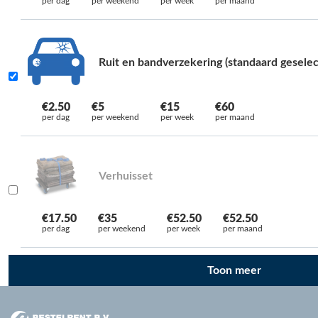
per dag
per weekend
per week
per maand
Ruit en bandverzekering (standaard geselec
€2.50
€5
€15
€60
per dag
per weekend
per week
per maand
Verhuisset
€17.50
€35
€52.50
€52.50
per dag
per weekend
per week
per maand
Toon meer