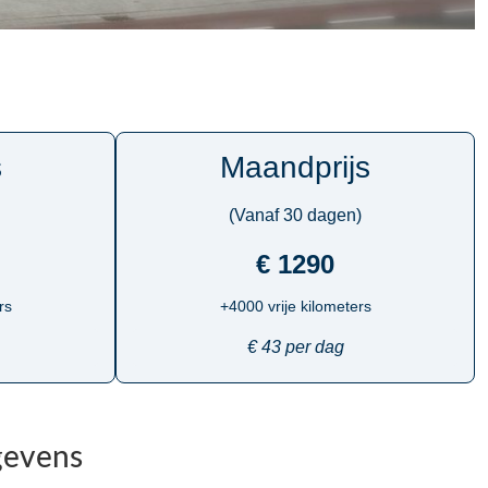
s
Maandprijs
(Vanaf 30 dagen)
€ 1290
rs
+4000 vrije kilometers
€ 43 per dag
gevens