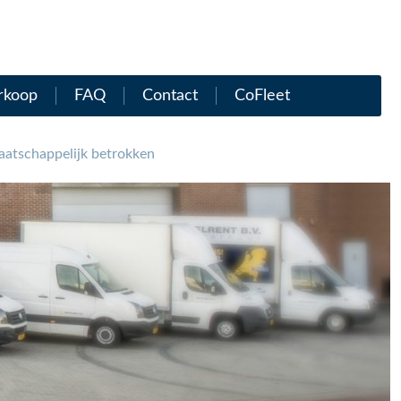
rkoop
FAQ
Contact
CoFleet
atschappelijk betrokken