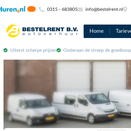
0315 - 683805
info@bestelrent.nl
Home
Tariev
Uiterst scherpe prijzen
Onderaan de streep de goedkoop