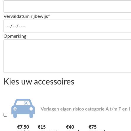
Vervaldatum rijbewijs*
Opmerking
Kies uw accessoires
Verlagen eigen risico categorie A t/m F en I
€7.50
€15
€40
€75