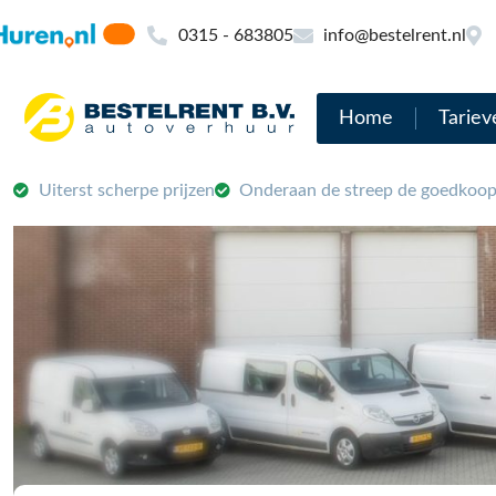
0315 - 683805
info@bestelrent.nl
Home
Tariev
Uiterst scherpe prijzen
Onderaan de streep de goedkoop