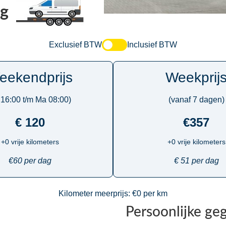
Kg
Exclusief BTW
Inclusief BTW
eekendprijs
Weekprij
 16:00 t/m Ma 08:00)
(vanaf 7 dagen)
€ 120
€357
+0 vrije kilometers
+0 vrije kilometers
€60 per dag
€ 51 per dag
Kilometer meerprijs: €0 per km
Persoonlijke ge