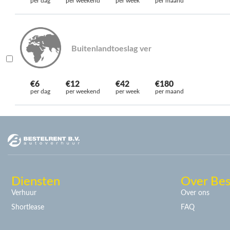
per dag
per weekend
per week
per maand
Buitenlandtoeslag ver
€6
€12
€42
€180
per dag
per weekend
per week
per maand
Diensten
Over Bes
Verhuur
Over ons
Shortlease
FAQ