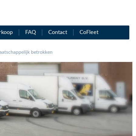
rkoop
FAQ
Contact
CoFleet
atschappelijk betrokken