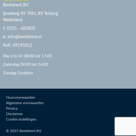
Bestelrent BV
Ijsselweg 49 7061 XV Terborg
Nederland
t: 0315 - 683805
e: info@bestelrent.nl
KvK: 09195012
Ma. t/m Vr. 08:00 tot 17:00
Zaterdag 09:00 tot 14:00
Zondag Gesloten
Huurvoorwaarden
Algemene voorwaarden
Privacy
Disclaimer
Cookie instellingen
© 2025 Bestelrent BV