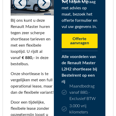
Wij helpen u graag
met advies op
maat, bezoek het
Bij ons kunt u deze
offerte formulier en
Renault Master huren
vul uw gegevens in.
tegen zeer scherpe
Offerte
shortlease tarieven en
aanvragen
met een flexibele
looptijd. U rijdt al
Alle voordelen van
vanaf
€ 880,-
in deze
de Renault Master
bestelbus.
L2H2 shortlease bij
Onze shortlease is te
Bestelrent op een
vergelijken met een full
rij
Maandbedrag
operational lease, maar
vanaf 880,-
dan de flexibele variant!
Exclusief BTW
Door een tijdelijke,
3.000 vrij
flexibele lease zonder
kilometers
opzegtermijn loopt u