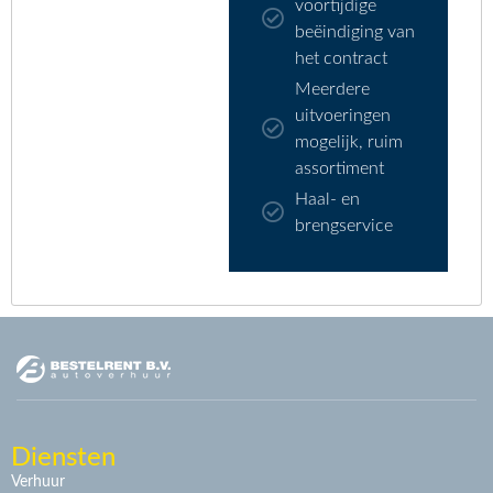
voortijdige
beëindiging van
het contract
Meerdere
uitvoeringen
mogelijk, ruim
assortiment
Haal- en
brengservice
Diensten
Verhuur