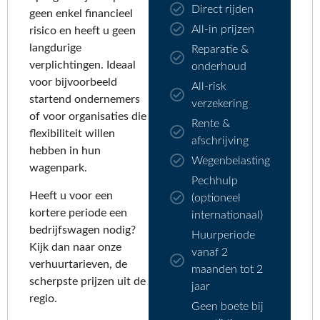
Direct rijden
geen enkel financieel
All-in prijzen
risico en heeft u geen
langdurige
Reparatie &
verplichtingen. Ideaal
onderhoud
voor bijvoorbeeld
All-risk
startend ondernemers
verzekering
of voor organisaties die
Rente &
flexibiliteit willen
afschrijving
hebben in hun
Wegenbelasting
wagenpark.
Pechhulp
Heeft u voor een
(optioneel
kortere periode een
internationaal)
bedrijfswagen nodig?
Huurperiode
Kijk dan naar onze
vanaf 2
verhuurtarieven, de
maanden tot 2
scherpste prijzen uit de
jaar
regio.
Geen boete bij