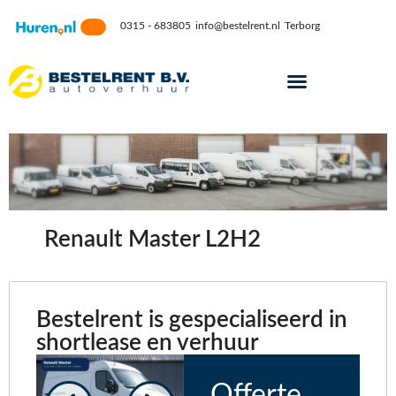
0315 - 683805
info@bestelrent.nl
Terborg
Renault Master L2H2
Bestelrent is gespecialiseerd in
shortlease en verhuur
Offerte