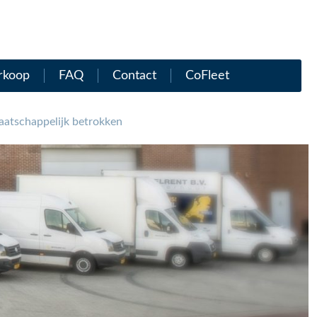
rkoop
FAQ
Contact
CoFleet
atschappelijk betrokken