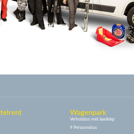
telrent
Wagenpark
Verhuisbus met laadklep
9 Persoonsbus