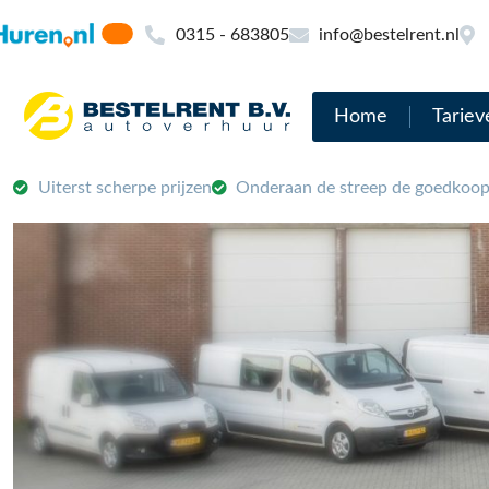
0315 - 683805
info@bestelrent.nl
Home
Tariev
Uiterst scherpe prijzen
Onderaan de streep de goedkoop